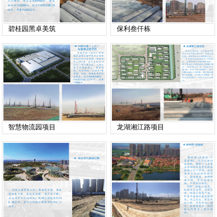
碧桂园黑卓美筑
保利叁仟栋
智慧物流园项目
龙湖湘江路项目