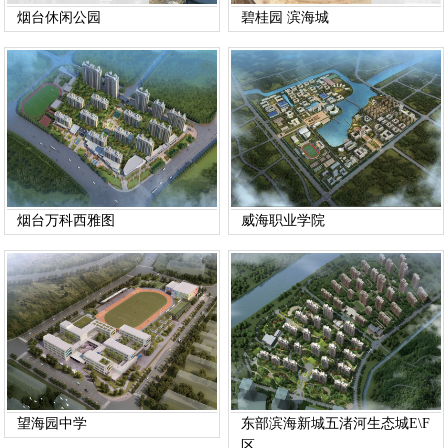
烟台休闲公园
碧桂园 滨海城
烟台万科西雅图
威海职业学院
望海园中学
东部滨海新城五渚河生态城E\F
区